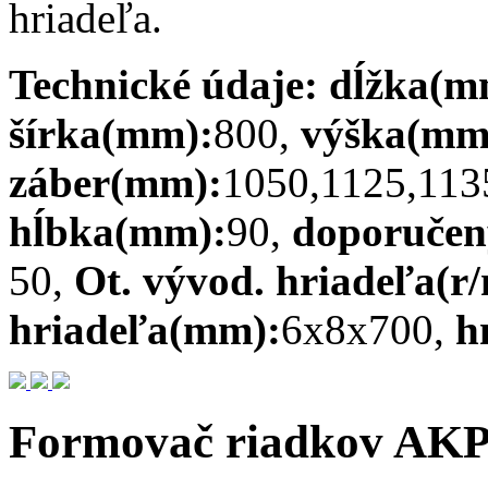
hriadeľa.
Technické údaje: dĺžka(m
šírka(mm):
800,
výška(mm
záber(mm):
1050,1125,113
hĺbka(mm):
90,
doporučen
50,
Ot. vývod. hriadeľa(r/
hriadeľa(mm):
6x8x700,
h
Formovač riadkov A