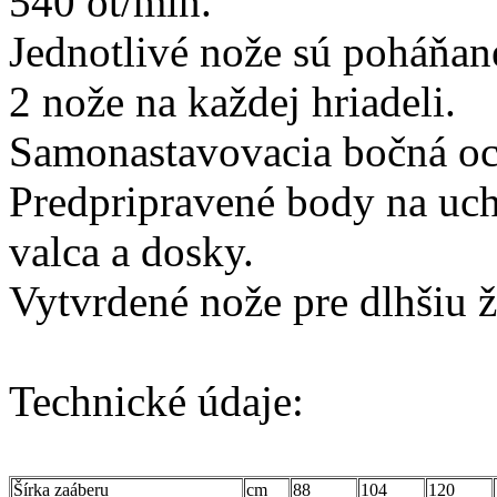
540 ot/min.
Jednotlivé nože sú poháňa
2 nože na každej hriadeli.
Samonastavovacia bočná och
Predpripravené body na uc
valca a dosky.
Vytvrdené nože pre dlhšiu
Technické údaje:
Šírka zaáberu
cm
88
104
120