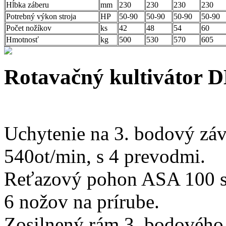
Hĺbka záberu
mm
230
230
230
230
Potrebný výkon stroja
HP
50-90
50-90
50-90
50-90
Počet nožíkov
ks
42
48
54
60
Hmotnosť
kg
500
530
570
605
Rotavačný kultiváto
Uchytenie na 3. bodový záv
540ot/min, s 4 prevodmi.
Reťazový pohon ASA 100 s
6 nožov na prírube.
Zosilnený rám 3. bodového