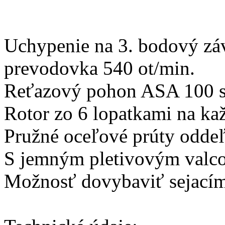
Uchypenie na 3. bodový záve
prevodovka 540 ot/min.
Reťazový pohon ASA 100 s
Rotor zo 6 lopatkami na kaž
Pružné oceľové prúty odde
S jemným pletivovým valc
Možnosť dovybaviť sejacím