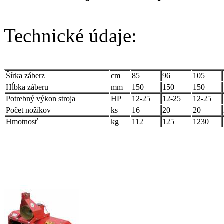
Technické údaje:
Šírka záberz
cm
85
96
105
Hĺbka záberu
mm
150
150
150
Potrebný výkon stroja
HP
12-25
12-25
12-25
Počet nožíkov
ks
16
20
20
Hmotnosť
kg
112
125
1230