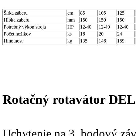
Šírka záberu
cm
85
105
125
Hĺbka záberu
mm
150
150
150
Potrebný výkon stroja
HP
12-40
12-40
12-40
Počet nožíkov
ks
16
20
24
Hmotnosť
kg
135
146
159
Rotačný rotavátor 
Uchytenie na 3. bodový záv