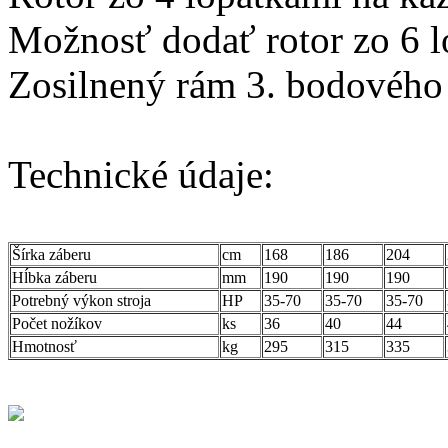
Možnosť dodať rotor zo 6 l
Zosilnený rám 3. bodového
Technické údaje:
Šírka záberu
cm
168
186
204
Hĺbka záberu
mm
190
190
190
Potrebný výkon stroja
HP
35-70
35-70
35-70
Počet nožíkov
ks
36
40
44
Hmotnosť
kg
295
315
335