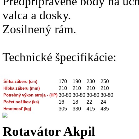
Predpripravené body na uc
valca a dosky.
Zosilnený rám.
Technické špecifikácie:
170
190
230
250
Šírka záberu (cm)
210
210
210
210
Hĺbka záberu (mm)
30-80
30-80
30-80
30-80
Potrebný výkon stroja - (HP)
16
18
22
24
Počet nožíkov (ks)
305
330
415
485
Hmotnosť (kg)
Rotavátor Akpil