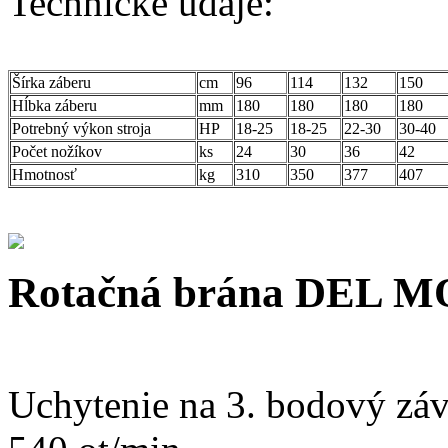
Technické údaje:
Šírka záberu
cm
96
114
132
150
Hĺbka záberu
mm
180
180
180
180
Potrebný výkon stroja
HP
18-25
18-25
22-30
30-40
Počet nožíkov
ks
24
30
36
42
Hmotnosť
kg
310
350
377
407
Rotačná brána DEL
Uchytenie na 3. bodový záv