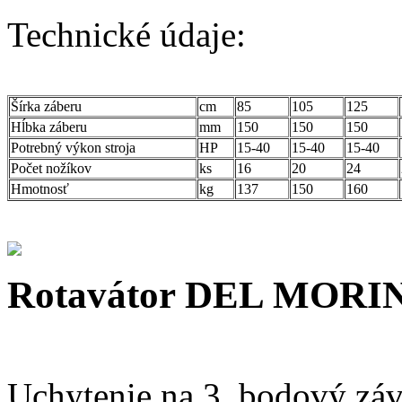
Technické údaje:
Šírka záberu
cm
85
105
125
Hĺbka záberu
mm
150
150
150
Potrebný výkon stroja
HP
15-40
15-40
15-40
Počet nožíkov
ks
16
20
24
Hmotnosť
kg
137
150
160
Rotavátor DEL MORI
Uchytenie na 3. bodový záves