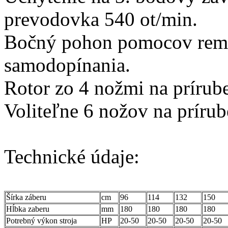
prevodovka 540 ot/min.
Bočný pohon pomocov rem
samodopínania.
Rotor zo 4 nožmi na prírube
Voliteľne 6 nožov na prírub
Technické údaje:
Šírka záberu
cm
96
114
132
150
Hĺbka zaberu
mm
180
180
180
180
Potrebný výkon stroja
HP
20-50
20-50
20-50
20-50