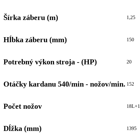
Šírka záberu (m)
1,25
Hĺbka záberu (mm)
150
Potrebný výkon stroja - (HP)
20
Otáčky kardanu 540/min - nožov/min.
152
Počet nožov
18L+
Dĺžka (mm)
1395