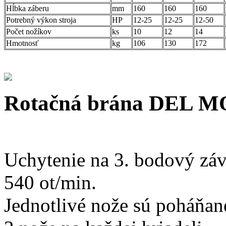
Hĺbka záberu
mm
160
160
160
Potrebný výkon stroja
HP
12-25
12-25
12-50
Počet nožíkov
ks
10
12
14
Hmotnosť
kg
106
130
172
Rotačná brána DEL
Uchytenie na 3. bodový záv
540 ot/min.
Jednotlivé nože sú poháňa