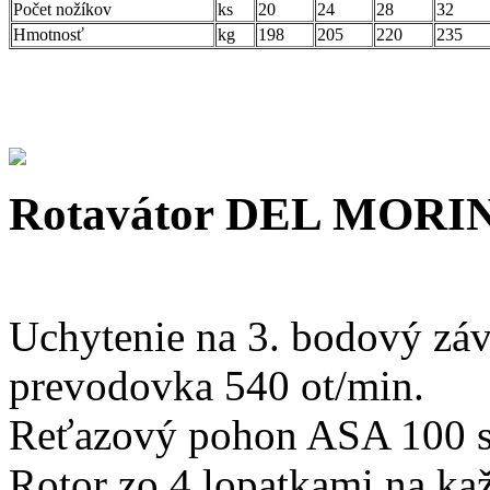
Počet nožíkov
ks
20
24
28
32
Hmotnosť
kg
198
205
220
235
Rotavátor DEL MORI
Uchytenie na 3. bodový záva
prevodovka 540 ot/min.
Reťazový pohon ASA 100 s
Rotor zo 4 lopatkami na kaž