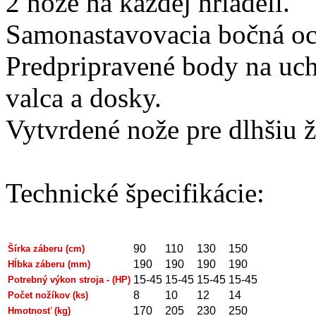
2 nože na každej hriadeli.
Samonastavovacia bočná och
Predpripravené body na uc
valca a dosky.
Vytvrdené nože pre dlhšiu
Technické špecifikácie:
90
110
130
150
Šírka záberu (cm)
190
190
190
190
Hĺbka záberu (mm)
15-45
15-45
15-45
15-45
Potrebný výkon stroja - (HP)
8
10
12
14
Počet nožíkov (ks)
170
205
230
250
Hmotnosť (kg)