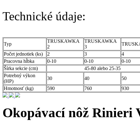
Technické údaje:
TRUSKAWKA
TRUSKAWKA
Typ
TRUSK
2
3
Počet jednotiek (ks)
2
3
4
Pracovna hĺbka
0-10
0-10
0-10
Šírka sekcie (cm)
45-80 alebo 25-35
Potrebný výkon
30
40
50
(HP)
Hmotnosť (kg)
590
760
930
Okopávací nôž Rinieri 