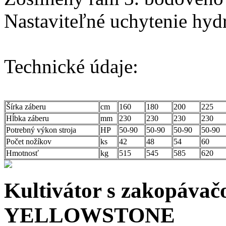
Nastaviteľné uchytenie hyd
Technické údaje:
Šírka záberu
cm
160
180
200
225
Hĺbka záberu
mm
230
230
230
230
Potrebný výkon stroja
HP
50-90
50-90
50-90
50-90
Počet nožíkov
ks
42
48
54
60
Hmotnosť
kg
515
545
585
620
Kultivátor s zakopá
YELLOWSTONE