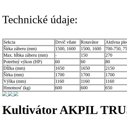
Technické údaje:
Sekcia
Drvič vňate
Rotavátor
Aktívna ple
Šírka záberu (mm)
1500, 1600
1500, 1600
700-750, 7
Max. hĺbka záberu (mm)
-
150
270
Potrebný výkon (HP)
60
60
80
Dĺžka (mm)
1650
1650
2150
Šírka (mm)
1700
1700
1700
Výška (mm)
1160
1160
1160
Hmotnosť (kg)
600
600
650
Kultivátor AKPIL T