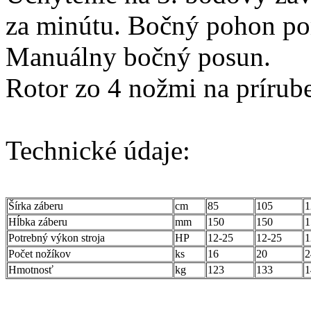
za minútu. Bočný pohon p
Manuálny bočný posun.
Rotor zo 4 nožmi na prírube
Technické údaje:
Šírka záberu
cm
85
105
1
Hĺbka záberu
mm
150
150
1
Potrebný výkon stroja
HP
12-25
12-25
1
Počet nožíkov
ks
16
20
2
Hmotnosť
kg
123
133
1