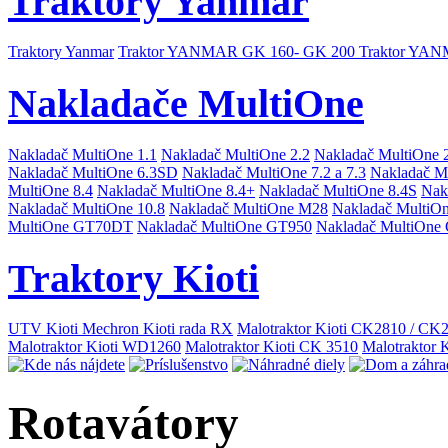
Traktory Yanmar
Traktory Yanmar
Traktor YANMAR GK 160- GK 200
Traktor YA
Nakladače MultiOne
Nakladač MultiOne 1.1
Nakladač MultiOne 2.2
Nakladač MultiOne 
Nakladač MultiOne 6.3SD
Nakladač MultiOne 7.2 a 7.3
Nakladač M
MultiOne 8.4
Nakladač MultiOne 8.4+
Nakladač MultiOne 8.4S
Nak
Nakladač MultiOne 10.8
Nakladač MultiOne M28
Nakladač MultiO
MultiOne GT70DT
Nakladač MultiOne GT950
Nakladač MultiOne
Traktory Kioti
UTV Kioti Mechron
Kioti rada RX
Malotraktor Kioti CK2810 / C
Malotraktor Kioti WD1260
Malotraktor Kioti CK 3510
Malotraktor 
Rotavátory