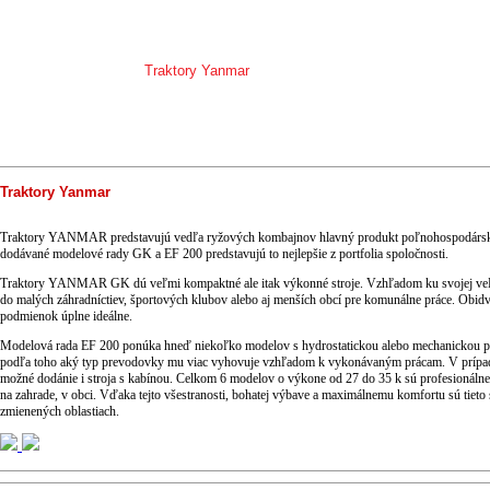
KTORY A TRAKTORY
PRÍSLUŠENSTVO
DOM A ZÁHRADA
lotraktory a traktory
Traktory Yanmar
Traktory Yanmar
Traktory Yanmar
Traktory YANMAR predstavujú vedľa ryžových kombajnov hlavný produkt poľnohospodárs
dodávané modelové rady GK a EF 200 predstavujú to nejlepšie z portfolia spoločnosti.
Traktory YANMAR GK dú veľmi kompaktné ale itak výkonné stroje. Vzhľadom ku svojej veľ
do malých záhradníctiev, športových klubov alebo aj menších obcí pre komunálne práce. Obid
podmienok úplne ideálne.
Modelová rada EF 200 ponúka hneď niekoľko modelov s hydrostatickou alebo mechanickou pr
podľa toho aký typ prevodovky mu viac vyhovuje vzhľadom k vykonávaným prácam. V prípad
možné dodánie i stroja s kabínou. Celkom 6 modelov o výkone od 27 do 35 k sú profesionálne st
na zahrade, v obci. Vďaka tejto všestranosti, bohatej výbave a maximálnemu komfortu sú tieto
zmienených oblastiach.