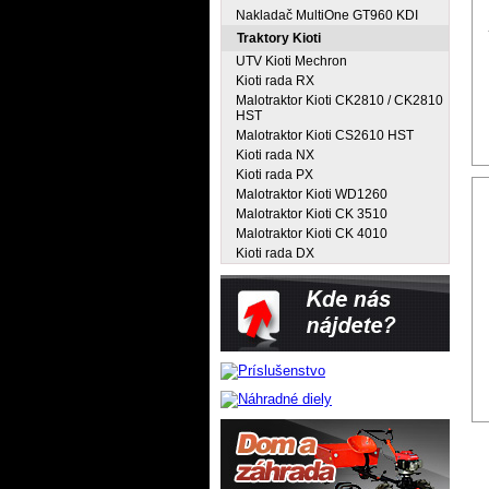
Nakladač MultiOne GT960 KDI
Traktory Kioti
UTV Kioti Mechron
Kioti rada RX
Malotraktor Kioti CK2810 / CK2810
HST
Malotraktor Kioti CS2610 HST
Kioti rada NX
Kioti rada PX
Malotraktor Kioti WD1260
Malotraktor Kioti CK 3510
Malotraktor Kioti CK 4010
Kioti rada DX