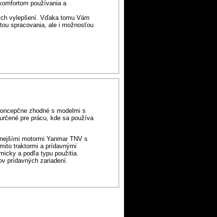
 komfortom používania a
ných vylepšení. Vďaka tomu Vám
itou spracovania, ale i možnosťou
koncepčne zhodné s modelmi s
 určené pre prácu, kde sa používa
ernejšími motormi Yanmar TNV s
mito traktormi a prídavnými
micky a podľa typu použitia.
v prídavných zariadení.