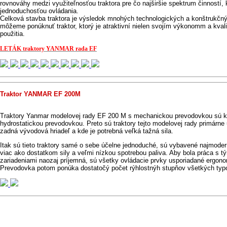
rovnováhy medzi využiteľnosťou traktora pre čo najširšie spektrum činností,
jednoduchosťou ovládania.
Celková stavba traktora je výsledok mnohých technologických a konštrukč
môžeme ponúknuť traktor, ktorý je atraktivní nielen svojím výkonomm a kval
použitia.
LETÁK traktory YANMAR rada EF
Traktor YANMAR EF 200M
Traktory Yanmar modelovej rady EF 200 M s mechanickou prevodovkou sú 
hydrostatickou prevodovkou. Preto sú traktory tejto modelovej rady primárne
zadná vývodová hriadeľ a kde je potrebná veľká tažná sila.
Itak sú tieto traktory samé o sebe účelne jednoduché, sú vybavené najmod
viac ako dostatkom sily a veľmi nízkou spotrebou paliva. Aby bola práca s tý
zariadeniami naozaj príjemná, sú všetky ovládacie prvky usporiadané ergono
Prevodovka potom ponúka dostatočý počet rýhlostnýh stupňov všetkých typo