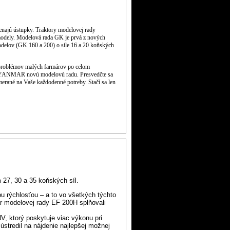
ajú ústupky. Traktory modelovej rady
modely. Modelová rada GK je prvá z nových
odelov (GK 160 a 200) o sile 16 a 20 koňských
 problémov malých farmárov po celom
a YANMAR novú modelovú radu. Presvedčte sa
erané na Vaše každodenné potreby. Stačí sa len
7, 30 a 35 koňských síl.
u rýchlosťou – a to vo všetkých týchto
ar modelovej rady EF 200H splňovali
V, ktorý poskytuje viac výkonu pri
ústredil na nájdenie najlepšej možnej