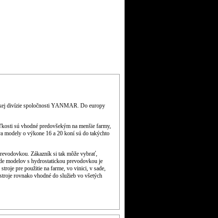
BAZÁR
NÁHRADNÉ DIELY
kej divízie spoločnosti YANMAR. Do europy
kosti sú vhodné predovšekým na menšie farmy,
va modely o výkone 16 a 20 koní sú do takýchto
evodovkou. Zákazník si tak môže vybrať,
e modelov s hydrostatickou prevodovkou je
roje pre použitie na farme, vo vinici, v sade,
 stroje rovnako vhodné do služieb vo všetých