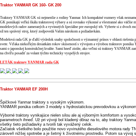
Traktor YANMAR GK 160- GK 200
Traktory YANMAR GK sú nejmenšie z rodiny Yanmar. Ich kompaktné rozmery však neznamen
GK ponúkajú veľkú škálu traktorovej výbavy a sú rovnako výkonné a všestranné ako väčšie 
modelových radov zameraných a vyvinutých špeciálne pre europský trh. Vyberte si z dvoch m
síl ten správný stroj, ktorý zodpovedá Vašim nárokom a požiadavkám.
Modelová rada GK je ďalší výsledok snahy spoločnosti o významný prínos v oblasti riešenia
svete. Vďaka niekoľkým desiatkám rokov skúseností s vývojom a výrobou traktorov ponúk
sami o japonskej konstrukčnej kvalite. Sami hneď zistíte, ako veľmi sú traktory YANMAR zam
na chvíľu posadiť za volant týchto technicky vyspelých strojov.
LETÁK traktory YANMAR rada GK
Traktor YANMAR EF 200H
Špičkové Yanmar traktory s vysokým výkonom.
YANMAR ponúka celkom 3 modely s hydrostatickou prevodovkou a výkonom 2
Výborné traktory vynikajúce nielen silou ale aj výborným komfortom a vysoko
parametroch ihneď. Už pri vývoji bol kladený dôraz na to, aby traktory Yanm
všetky tieto požiadavky a tvorili tak vyvážený celok.
Začiatok všetkého bolo použitie novo vyvinutého dieselového motora rady TN
zároveň nižšej spotrebe a je šetrný k životnému prostrediu. Potom sa vývoj s