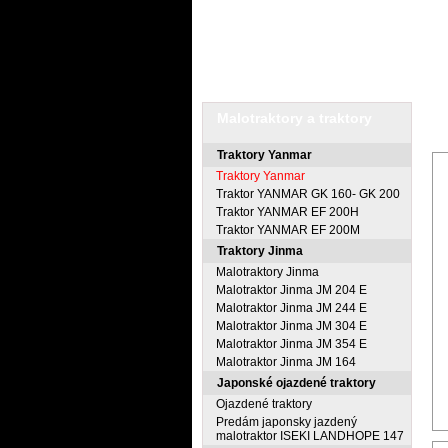
AKCIE A NOVINKY
MALOTRA
Nachádzate sa:
hlavná stránka
Ma
Malotraktory a traktory
Traktory Yanmar
Traktory Yanmar
Traktor YANMAR GK 160- GK 200
Traktor YANMAR EF 200H
Traktor YANMAR EF 200M
Traktory Jinma
Malotraktory Jinma
Malotraktor Jinma JM 204 E
Malotraktor Jinma JM 244 E
Malotraktor Jinma JM 304 E
Malotraktor Jinma JM 354 E
Malotraktor Jinma JM 164
Japonské ojazdené traktory
Ojazdené traktory
Predám japonsky jazdený
malotraktor ISEKI LANDHOPE 147